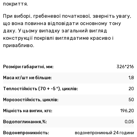
покриття.
При виборі, гребеневої початкової, зверніть увагу,
що вона повинна відповідати основному тону
даху. У цьому випадку загальний вигляд
конструкції покрівлі виглядатиме красиво і
привабливо.
Розміри габаритні, мм:
326*216
Маса кг/шт не більше:
1,8
Теплостійкість (70 + -5 °), циклів:
20
Морозостійкість, циклів:
50
Міцність на вигин, кгс:
196,20
Водопоглинання,%:
0,05
Водонепроникність:
водонепроникный 24 години