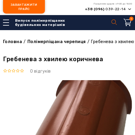
Працюємо щодня: з 9:00 до 18:00
ЗАВАНТАЖИТИ
+38 (096)
039-22-14
ПРАЙС
0
Випуск полімерпіщаних
будівельних матеріалів
Головна
/
Полімерпіщана черепиця
/
Гребенева з хвилею
Гребенева з хвилею коричнева
0 відгуків