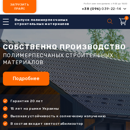
Работаем ежедневно: с 9:00 до 18:00
ЗАГРУЗИТЬ
+38 (096)
039-22-14
ПРАЙС
0
Выпуск полимерпесчаных
строительных материалов
СОБСТВЕННО ПРОИЗВОДСТВО
ПОЛИМЕРПЕСЧАНЫХ СТРОИТЕЛЬНЫХ
МАТЕРИАЛОВ
Подробнее
Гарантия 20 лет
15 лет на рынке Украины
Высокая устойчивость к солнечному излучению
В состав входит светостабилизатор