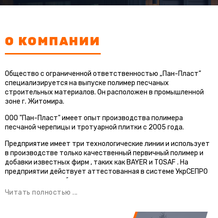
О КОМПАНИИ
Общество с ограниченной ответственностью „Пан-Пласт”
специализируется на выпуске полимер песчаных
строительных материалов. Он расположен в промышленной
зоне г. Житомира.
ООО "Пан-Пласт" имеет опыт производства полимера
песчаной черепицы и тротуарной плитки с 2005 года.
Предприятие имеет три технологические линии и использует
в производстве только качественный первичный полимер и
добавки известных фирм , таких как BAYER и TOSAF . На
предприятии действует аттестованная в системе УкрСЕПРО
измерительная лаборатория.
Читать полностью ...
Наличие у ООО «Пан-Пласт» лабораторной базы позволяет
постоянно контролировать качество продукции, обновлять ее
цветовую гамму, работать над расширением номенклатуры и